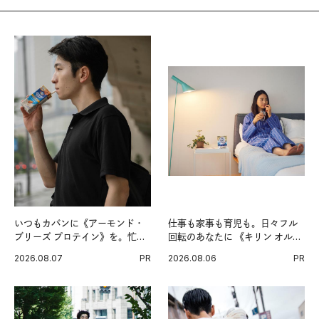
いつもカバンに《アーモンド・
仕事も家事も育児も。日々フル
ブリーズ プロテイン》を。忙し
回転のあなたに 《キリン オルニ
い毎日の簡単コンディショニン
チンPRO》という新習慣。
2026.08.07
PR
2026.08.06
PR
グ習慣。