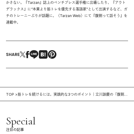
かさない。『Tarzan』誌上のベンチプレス選手権に出場したり、『アウト
デラックス』に“本業より筋トレを優先する落語家”として出演するなど、ガ
チのトレーニーぶりが話題に。〈Tarzan Web〉にて『腹割って話そう』を
連載中。
SHARE
TOP
筋トレを続けるには。実践的な3つのポイント｜立川談慶の「腹割っ
て話そう」（2）
Special
注目の記事