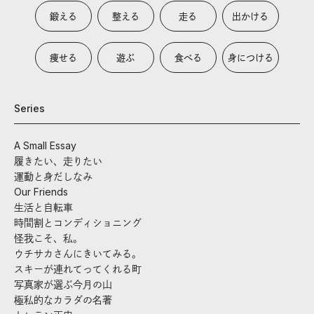
鍛える
整える
走る
出かける
痩せる
遊ぶ
食べる
身につける
Series
A Small Essay
履きたい、走りたい
運動と身だしなみ
Our Friends
生活と自転車
時間割とコンディショニング
怪我こそ、私。
ウチサカさんにきいてみる。
スキーが連れてってくれる町
写真家が選ぶ今月の山
極私的なカラダの名著