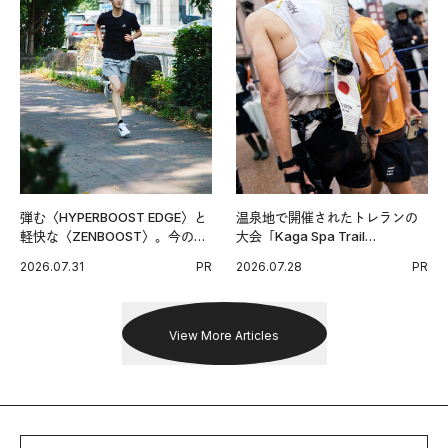
弾む〈HYPERBOOST EDGE〉と
温泉地で開催されたトレランの
軽快な〈ZENBOOST〉。今の時
大会「Kaga Spa Trail
代に寄り添うアディダスが打ち
Endurance 100 by UTMB」。本
2026.07.31
PR
2026.07.28
PR
出した新機軸。
戦を夢見るランナーたちの奮闘
を追った。
View More Articles