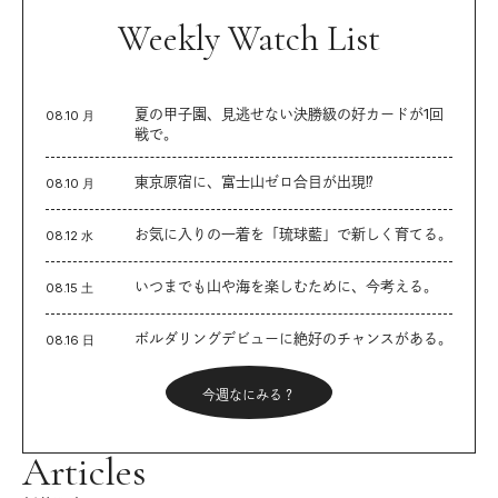
Weekly Watch List
夏の甲子園、見逃せない決勝級の好カードが1回
08.10 月
戦で。
東京原宿に、富士山ゼロ合目が出現⁉︎
08.10 月
お気に入りの一着を「琉球藍」で新しく育てる。
08.12 水
いつまでも山や海を楽しむために、今考える。
08.15 土
ボルダリングデビューに絶好のチャンスがある。
08.16 日
今週なにみる？
Articles