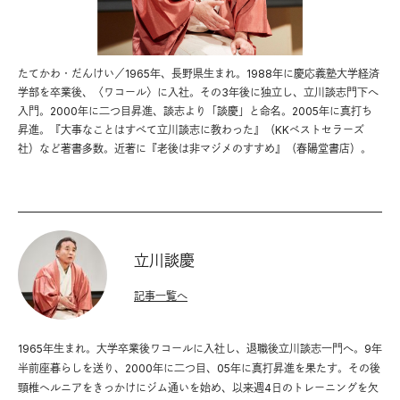
たてかわ・だんけい／1965年、長野県生まれ。1988年に慶応義塾大学経済
学部を卒業後、〈ワコール〉に入社。その3年後に独立し、立川談志門下へ
入門。2000年に二つ目昇進、談志より「談慶」と命名。2005年に真打ち
昇進。『大事なことはすべて立川談志に教わった』（KKベストセラーズ
社）など著書多数。近著に『老後は非マジメのすすめ』（春陽堂書店）。
立川談慶
記事一覧へ
1965年生まれ。大学卒業後ワコールに入社し、退職後立川談志一門へ。9年
半前座暮らしを送り、2000年に二つ目、05年に真打昇進を果たす。その後
頸椎ヘルニアをきっかけにジム通いを始め、以来週4日のトレーニングを欠