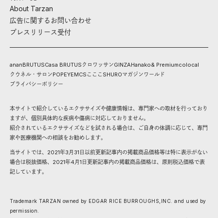
About Tarzan
広告に関するお問い合わせ
プレスリリース受付
anan
BRUTUS
Casa BRUTUS
クロワッサン
GINZA
Hanako
& Premium
colocal
クウネル・サロン
POPEYE
MCS
こここ
SHURO
マガジンワールド
プライバシーポリシー
本サイトで紹介しているエクササイズや健康情報は、専門家への取材を行っており
ますが、個別具体的な疾病や傷病に対応しておりません。
紹介されているエクササイズなどを試される場合は、ご自身の体調に応じて、専門
家や医療機関への相談をお勧めします。
当サイトでは、2021年3月31日以前更新記事内の掲載商品価格等は特に表示がない
場合は税抜価格、2021年4月1日更新記事内の掲載商品価格は、原則税込価格で表
記しています。
Trademark TARZAN owned by EDGAR RICE BURROUGHS,INC. and used by
permission.