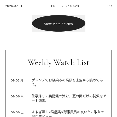
代に寄り添うアディダスが打ち
Endurance 100 by UTMB」。本
2026.07.31
PR
2026.07.28
PR
出した新機軸。
戦を夢見るランナーたちの奮闘
を追った。
View More Articles
Weekly Watch List
ゲレンデでお馴染みの高原を上空から眺めてみ
08.03 月
る。
仕事帰りに美術館で涼む、夏の間だけの贅沢なア
08.06 木
ート鑑賞。
よもぎ蒸し×岩盤浴×酵素風呂の良いとこ取りで
08.08 土
温活デビュー。