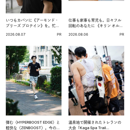
いつもカバンに《アーモンド・
仕事も家事も育児も。日々フル
ブリーズ プロテイン》を。忙し
回転のあなたに 《キリン オルニ
い毎日の簡単コンディショニン
チンPRO》という新習慣。
2026.08.07
PR
2026.08.06
PR
グ習慣。
弾む〈HYPERBOOST EDGE〉と
温泉地で開催されたトレランの
軽快な〈ZENBOOST〉。今の時
大会「Kaga Spa Trail