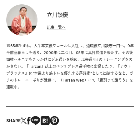
立川談慶
記事一覧へ
1965年生まれ。大学卒業後ワコールに入社し、退職後立川談志一門へ。9年
半前座暮らしを送り、2000年に二つ目、05年に真打昇進を果たす。その後
頸椎ヘルニアをきっかけにジム通いを始め、以来週4日のトレーニングを欠
かさない。『Tarzan』誌上のベンチプレス選手権に出場したり、『アウト
デラックス』に“本業より筋トレを優先する落語家”として出演するなど、ガ
チのトレーニーぶりが話題に。〈Tarzan Web〉にて『腹割って話そう』を
連載中。
SHARE