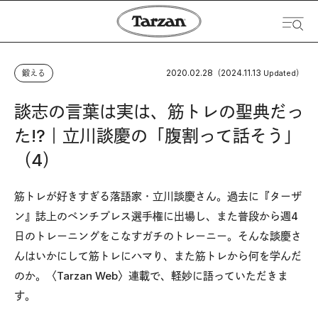
2020.02.28
2024.11.13
鍛える
（
Updated）
談志の言葉は実は、筋トレの聖典だっ
た!?｜立川談慶の「腹割って話そう」
（4）
筋トレが好きすぎる落語家・立川談慶さん。過去に『ターザ
ン』誌上のベンチプレス選手権に出場し、また普段から週4
日のトレーニングをこなすガチのトレーニー。そんな談慶さ
んはいかにして筋トレにハマり、また筋トレから何を学んだ
のか。〈Tarzan Web〉連載で、軽妙に語っていただきま
す。