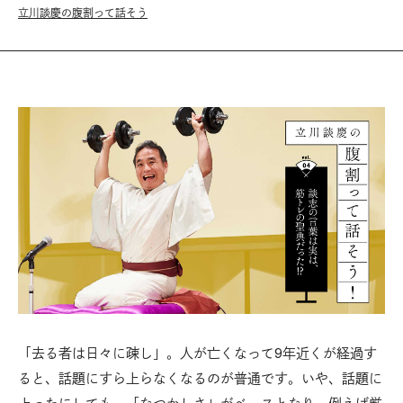
立川談慶の腹割って話そう
「去る者は日々に疎し」。人が亡くなって9年近くが経過す
ると、話題にすら上らなくなるのが普通です。いや、話題に