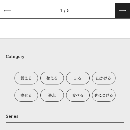
1
/
5
Category
鍛える
整える
走る
出かける
痩せる
遊ぶ
食べる
身につける
Series