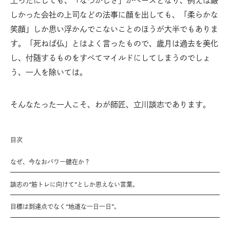
上ったにしても、「なつかしさ」がベースとなり、例えば厳
しかった会社の上司などの法事に顔を出しても、「柔らかな
笑顔」しか思い浮かんでこないことのほうが大半でもありま
す。「死ねば仏」とはよく言ったもので、歳月は過去を美化
し、付随するものをすべてマイルドにしてしまうのでしょ
う、一人を除いては。
そんなたった一人こそ、わが師匠、立川談志であります。
目次
なぜ、今なおパワー健在か？
談志の“筋トレに向けて”としか思えない言葉。
目標は到達点でなく“地道な一日一日”。