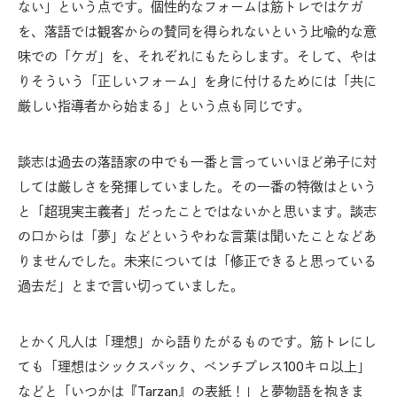
ない」という点です。個性的なフォームは筋トレではケガ
を、落語では観客からの賛同を得られないという比喩的な意
味での「ケガ」を、それぞれにもたらします。そして、やは
りそういう「正しいフォーム」を身に付けるためには「共に
厳しい指導者から始まる」という点も同じです。
談志は過去の落語家の中でも一番と言っていいほど弟子に対
しては厳しさを発揮していました。その一番の特徴はという
と「超現実主義者」だったことではないかと思います。談志
の口からは「夢」などというやわな言葉は聞いたことなどあ
りませんでした。未来については「修正できると思っている
過去だ」とまで言い切っていました。
とかく凡人は「理想」から語りたがるものです。筋トレにし
ても「理想はシックスパック、ベンチプレス100キロ以上」
などと「いつかは『Tarzan』の表紙！」と夢物語を抱きま