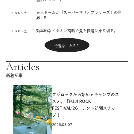
東京ドームが『スーパーマリオブラザーズ』の世
08.08 土
界に⁉︎
効率的なビタミン補給で夏を快適に乗り切る。
08.08 土
今週なにみる？
Articles
新着記事
フジロックから始めるキャンプのス
スメ。「FUJI ROCK
FESTIVAL’26」テント訪問スナッ
プ！
2026.08.07