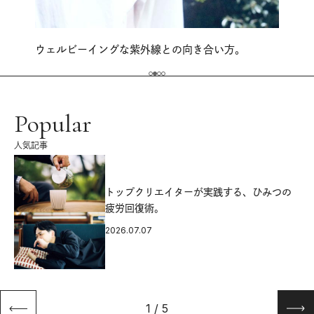
ウェルビーイングな紫外線との向き合い方。
Popular
人気記事
源
トップクリエイターが実践する、ひみつの
疲労回復術。
2026.07.07
1
/
5