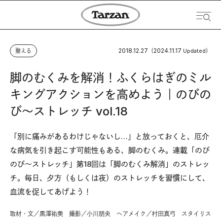
2018.12.27
2024.11.17
整える
（
Updated）
脚のむくみを解消！ふくらはぎのミル
キングアクションを高めよう｜のびの
び〜ストレッチ vol.18
「別に痛みがあるわけじゃないし…」と放っておくと、厄介
な病気を引き起こす可能性もある、脚のむくみ。連載「のび
のび〜ストレッチ」第18回は「脚のむくみ解消」のストレッ
チ。毎日、夕方（もしくは夜）のストレッチを習慣にして、
血流を促してあげよう！
取材・文／黒澤祐美 撮影／小川朋央 ヘアメイク／村田真弓 スタイリス