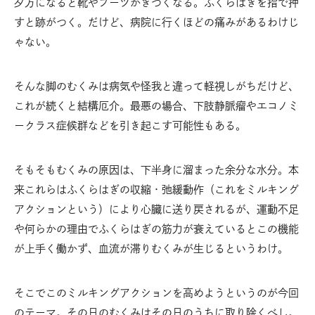
夕方になると靴やブーツがきつくなる。ふくらはぎを指で押
すと跡がつく。だけど、病院に行くほどの痛みがあるわけじ
ゃない。
そんな脚のむくみは病気や怪我と違って軽視しがちだけど、
これが続くと結構厄介。最悪の場合、下肢静脈瘤やエコノミ
ークラス症候群などを引き起こす可能性もある。
そもそもむくみの原因は、下半身に溜まった余分な水分。本
来これらはふくらはぎの収縮・弛緩動作（これをミルキング
アクションという）により心臓に送り戻されるが、運動不足
や何らかの理由でふくらはぎの筋力が衰えているとこの機能
が上手く働かず、血流が滞りむくみが生じるというわけ。
そこでこのミルキングアクションを高めようというのが今回
のテーマ。その日のむくみはその日のうちに取り除くべし。