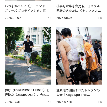
いつもカバンに《アーモンド・
仕事も家事も育児も。日々フル
ブリーズ プロテイン》を。忙し
回転のあなたに 《キリン オルニ
い毎日の簡単コンディショニン
チンPRO》という新習慣。
2026.08.07
PR
2026.08.06
PR
グ習慣。
弾む〈HYPERBOOST EDGE〉と
温泉地で開催されたトレランの
軽快な〈ZENBOOST〉。今の時
大会「Kaga Spa Trail
代に寄り添うアディダスが打ち
Endurance 100 by UTMB」。本
2026.07.31
PR
2026.07.28
PR
出した新機軸。
戦を夢見るランナーたちの奮闘