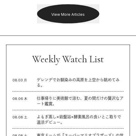
を追った。
View More Articles
Weekly Watch List
ゲレンデでお馴染みの高原を上空から眺めてみ
08.03 月
る。
仕事帰りに美術館で涼む、夏の間だけの贅沢なア
08.06 木
ート鑑賞。
よもぎ蒸し×岩盤浴×酵素風呂の良いとこ取りで
08.08 土
温活デビュー。
東京ドームが『スーパーマリオブラザーズ』の世
08.08 土