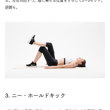
る。左右10回ずつ。膝に乗せる位置をずらして2〜3セット。
逆脚も。
3. ニー・ホールドキック