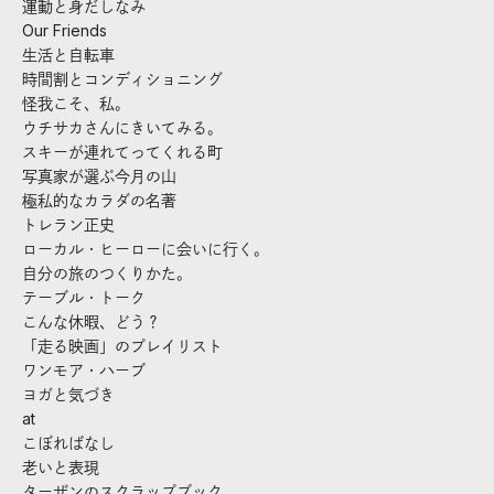
運動と身だしなみ
Our Friends
生活と自転車
時間割とコンディショニング
怪我こそ、私。
ウチサカさんにきいてみる。
スキーが連れてってくれる町
写真家が選ぶ今月の山
極私的なカラダの名著
トレラン正史
ローカル・ヒーローに会いに行く。
自分の旅のつくりかた。
テーブル・トーク
こんな休暇、どう？
「走る映画」のプレイリスト
ワンモア・ハーブ
ヨガと気づき
at
こぼればなし
老いと表現
ターザンのスクラップブック