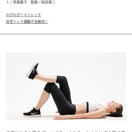
ト／高島聖子 監修／坂詰真二
のびのび〜ストレッチ
自宅トレで運動不足解消！