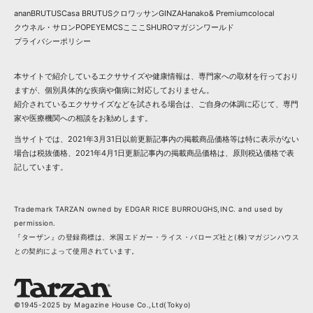
anan
BRUTUS
Casa BRUTUS
クロワッサン
GINZA
Hanako
& Premium
colocal
クウネル・サロン
POPEYE
MCS
こここ
SHURO
マガジンワールド
プライバシーポリシー
本サイトで紹介しているエクササイズや健康情報は、専門家への取材を行っており
ますが、個別具体的な疾病や傷病に対応しておりません。
紹介されているエクササイズなどを試される場合は、ご自身の体調に応じて、専門
家や医療機関への相談をお勧めします。
当サイトでは、2021年3月31日以前更新記事内の掲載商品価格等は特に表示がない
場合は税抜価格、2021年4月1日更新記事内の掲載商品価格は、原則税込価格で表
記しています。
Trademark TARZAN owned by EDGAR RICE BURROUGHS,INC. and used by
permission.
『ターザン』の登録商標は、米国エドガー・ライス・バローズ社と(株)マガジンハウス
との契約によって使用されています。
©1945-2025 by Magazine House Co.,Ltd(Tokyo)