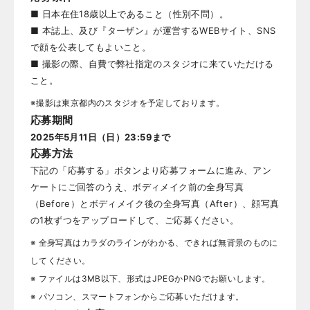
■ 日本在住18歳以上であること（性別不問）。

■ 本誌上、及び『ターザン』が運営するWEBサイト、SNS
で顔を公表してもよいこと。

■ 撮影の際、自費で弊社指定のスタジオに来ていただける
こと。
※撮影は東京都内のスタジオを予定しております。
応募期間
2025年5月11日（日）23:59まで
応募方法
下記の「応募する」ボタンより応募フォームに進み、アン
ケートにご回答のうえ、ボディメイク前の全身写真
（Before）とボディメイク後の全身写真（After）、顔写真
の1枚ずつをアップロードして、ご応募ください。
※ 全身写真はカラダのラインがわかる、できれば無背景のものに
してください。

※ ファイルは3MB以下、形式はJPEGかPNGでお願いします。

※ パソコン、スマートフォンからご応募いただけます。