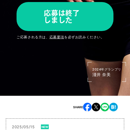
応募は終了
しました
ご応募される方は、
応募要項
を必ずお読みください。
2024年グランプリ
2024年グランプリ
2024年グランプリ
2024年グランプリ
小熊 みゆき
𣘺本 健
淺井 奈美
高林 亮太
SHARE
2025/05/15
NEW