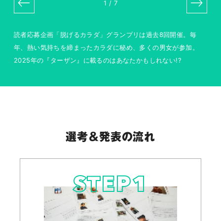
2
/
7
読者応募企画「脱げるカラダ」グランプリは過去8回開催。
毎
年、熱い気持ちを締まったカラダに秘め、多くの男女が参加。
2025年の『ターザン』に載るのはあなたかもしれない!?
選考＆発表の流れ
STEP
1