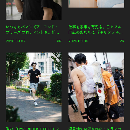
いつもカバンに《アーモンド・
仕事も家事も育児も。日々フル
ブリーズ プロテイン》を。忙し
回転のあなたに 《キリン オルニ
い毎日の簡単コンディショニン
チンPRO》という新習慣。
2026.08.07
PR
2026.08.06
PR
グ習慣。
弾む〈HYPERBOOST EDGE〉と
温泉地で開催されたトレランの