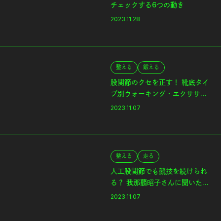
チェックする6つの動き
2023.11.28
整える
鍛える
股関節のクセを正す！ 靴底タイ
プ別ウォーキング・エクササイ
ズ
2023.11.07
整える
走る
人工股関節でも競技を続けられ
る？ 我那覇昭子さんに聞いたカ
ラダの連動の大切さ
2023.11.07