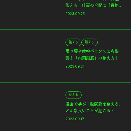
整える。仕事の合間に「骨格コ
ンディショニング」4種目
2023.09.25
整える
鍛える
反り腰や体幹バランスにも影
響！「内閉鎖筋」の整え方｜マ
イナー体幹筋
2023.09.21
整える
漫画で学ぶ「股関節を整える」
どんな良いことが起こる？
2023.09.17