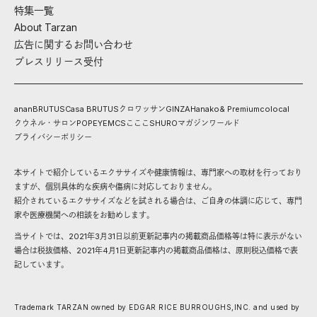
特集一覧
About Tarzan
広告に関するお問い合わせ
プレスリリース受付
anan
BRUTUS
Casa BRUTUS
クロワッサン
GINZA
Hanako
& Premium
colocal
クウネル・サロン
POPEYE
MCS
こここ
SHURO
マガジンワールド
プライバシーポリシー
本サイトで紹介しているエクササイズや健康情報は、専門家への取材を行っており
ますが、個別具体的な疾病や傷病に対応しておりません。
紹介されているエクササイズなどを試される場合は、ご自身の体調に応じて、専門
家や医療機関への相談をお勧めします。
当サイトでは、2021年3月31日以前更新記事内の掲載商品価格等は特に表示がない
場合は税抜価格、2021年4月1日更新記事内の掲載商品価格は、原則税込価格で表
記しています。
Trademark TARZAN owned by EDGAR RICE BURROUGHS,INC. and used by