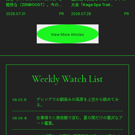
軽快な〈ZENBOOST〉。今の時
大会「Kaga Spa Trail
代に寄り添うアディダスが打ち
Endurance 100 by UTMB」。本
2026.07.31
PR
2026.07.28
PR
出した新機軸。
戦を夢見るランナーたちの奮闘
を追った。
View More Articles
Weekly Watch List
ゲレンデでお馴染みの高原を上空から眺めてみ
08.03 月
る。
仕事帰りに美術館で涼む、夏の間だけの贅沢なア
08.06 木
ート鑑賞。