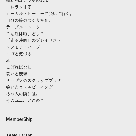
極私的なカラダの名著
トレラン正史
ローカル・ヒーローに会いに行く。
自分の旅のつくりかた。
テーブル・トーク
こんな休暇、どう？
「走る映画」のプレイリスト
ワンモア・ハーブ
ヨガと気づき
at
こぼればなし
老いと表現
ターザンのスクラップブック
笑いとウェルビーイング
あの人の隣には。
そのユニ、どこの？
MemberShip
Team Tarzan