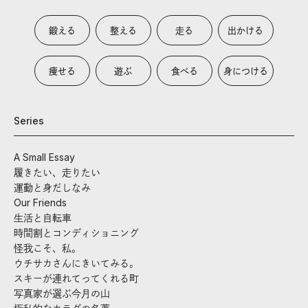
鍛える
整える
走る
出かける
痩せる
遊ぶ
食べる
身につける
Series
A Small Essay
履きたい、走りたい
運動と身だしなみ
Our Friends
生活と自転車
時間割とコンディショニング
怪我こそ、私。
ウチサカさんにきいてみる。
スキーが連れてってくれる町
写真家が選ぶ今月の山