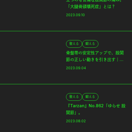
「大腿骨頭壊死症」とは？
2023.09.10
整える
鍛える
骨盤帯の安定性アップで、股関
節の正しい動きを引き出す｜体
幹を整えるピラティス
2023.09.04
整える
鍛える
『Tarzan』No.862「ゆらせ 股
関節」。
2023.08.02