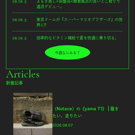
よもぎ蒸し×岩盤浴×酵素風呂の良いとこ取りで
08.08 土
温活デビュー。
東京ドームが『スーパーマリオブラザーズ』の世
08.08 土
界に⁉︎
効率的なビタミン補給で夏を快適に乗り切る。
08.08 土
今週なにみる？
Articles
新着記事
フジロックから始めるキャンプのス
スメ。「FUJI ROCK
FESTIVAL’26」テント訪問スナッ
プ！
2026.08.07