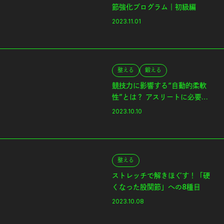
節強化プログラム｜初級編
2023.11.01
整える
鍛える
競技力に影響する“自動的柔軟
性”とは？ アスリートに必要な
「股関節」を考える
2023.10.10
整える
ストレッチで解きほぐす！「硬
くなった股関節」への8種目
2023.10.08