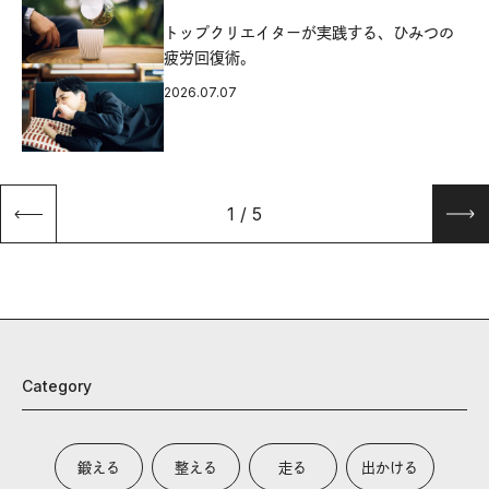
源
トップクリエイターが実践する、ひみつの
疲労回復術。
2026.07.07
1
/
5
Category
鍛える
整える
走る
出かける