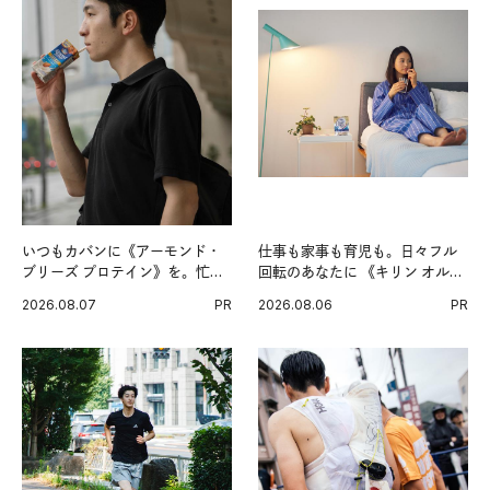
いつもカバンに《アーモンド・
仕事も家事も育児も。日々フル
ブリーズ プロテイン》を。忙し
回転のあなたに 《キリン オルニ
い毎日の簡単コンディショニン
チンPRO》という新習慣。
2026.08.07
PR
2026.08.06
PR
グ習慣。