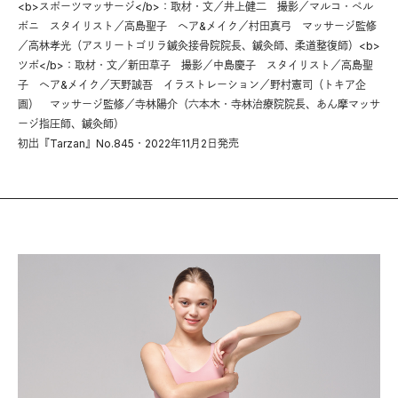
<b>スポーツマッサージ</b>：取材・文／井上健二 撮影／マルコ・ペル
ボニ スタイリスト／高島聖子 ヘア&メイク／村田真弓 マッサージ監修
／高林孝光（アスリートゴリラ鍼灸接骨院院長、鍼灸師、柔道整復師）<b>
ツボ</b>：取材・文／新田草子 撮影／中島慶子 スタイリスト／高島聖
子 ヘア&メイク／天野誠吾 イラストレーション／野村憲司（トキア企
画） マッサージ監修／寺林陽介（六本木・寺林治療院院長、あん摩マッサ
ージ指圧師、鍼灸師）
初出『Tarzan』No.845・2022年11月2日発売