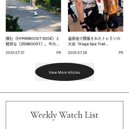
弾む〈HYPERBOOST EDGE〉と
温泉地で開催されたトレランの
軽快な〈ZENBOOST〉。今の時
大会「Kaga Spa Trail
代に寄り添うアディダスが打ち
Endurance 100 by UTMB」。本
2026.07.31
PR
2026.07.28
PR
出した新機軸。
戦を夢見るランナーたちの奮闘
を追った。
View More Articles
Weekly Watch List