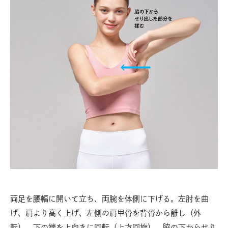
両足を腰幅に開いて立ち、両腕を体側に下げる。左肘を曲
げ、肩より高く上げ、左側の肩甲骨を背骨から離し（外
転）、下の端を上向きに回転（上方回旋）。脇の下からせり