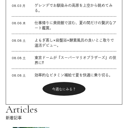
ゲレンデでお馴染みの高原を上空から眺めてみ
08.03 月
る。
仕事帰りに美術館で涼む、夏の間だけの贅沢なア
08.06 木
ート鑑賞。
よもぎ蒸し×岩盤浴×酵素風呂の良いとこ取りで
08.08 土
温活デビュー。
東京ドームが『スーパーマリオブラザーズ』の世
08.08 土
界に⁉︎
効率的なビタミン補給で夏を快適に乗り切る。
08.08 土
今週なにみる？
Articles
新着記事